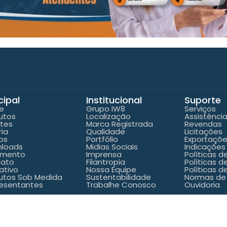
cipal
Institucional
Suporte
e
Grupo IW8
Serviços
utos
Localização
Assistênci
ntes
Marca Registrada
Revendas
ria
Qualidade
Licitações
os
Portfólio
Exportaçõ
loads
Midias Sociais
Indicações
amento
Imprensa
Políticas 
tato
Filantropia
Políticas d
ativo
Nossa Equipe
Políticas d
utos Sob Medida
Sustentabilidade
Normas de
esentantes
Trabalhe Conosco
Ouvidoria