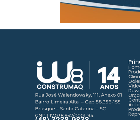
Prin
Hom
Prod
Clie
Gale
Víde
Down
Orç
Rua José Walendowsky, 111, Anexo 01
Con
Bairro Limeira Alta – Cep 88.356-155
Aplic
Brusque – Santa Catarina – SC
Prod
Repr
CNPJ 17.038.947/0001-94
(48) 3238-9838