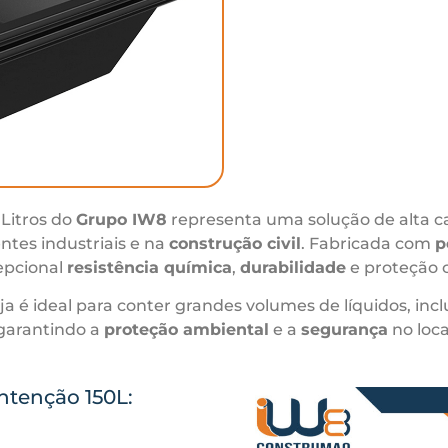
 Litros do
Grupo IW8
representa uma solução de alta ca
ntes industriais e na
construção civil
. Fabricada com
p
epcional
resistência química
,
durabilidade
e proteção 
ja é ideal para conter grandes volumes de líquidos, inc
 garantindo a
proteção ambiental
e a
segurança
no loca
ntenção 150L: