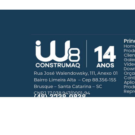
Prin
Hom
Prod
Clie
Gale
Víde
Down
Orç
Rua José Walendowsky, 111, Anexo 01
Con
Bairro Limeira Alta – Cep 88.356-155
Aplic
Brusque – Santa Catarina – SC
Prod
Repr
CNPJ 17.038.947/0001-94
(48) 3238-9838
©