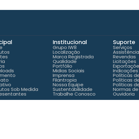
cipal
Institucional
Suporte
e
Grupo IW8
Serviços
utos
Localização
Assistênci
ntes
Marca Registrada
Revendas
ria
Qualidade
Licitações
os
Portfólio
Exportaçõ
loads
Midias Sociais
Indicações
amento
Imprensa
Políticas 
tato
Filantropia
Políticas d
ativo
Nossa Equipe
Políticas d
utos Sob Medida
Sustentabilidade
Normas de
esentantes
Trabalhe Conosco
Ouvidoria
 Todos os direitos reservados Grupo IW8 Construmaq – 20