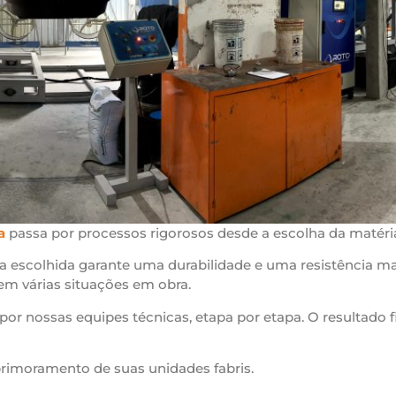
a
passa por processos rigorosos desde a escolha da matér
 escolhida garante uma durabilidade e uma resistência ma
 em várias situações em obra.
por nossas equipes técnicas, etapa por etapa. O resultado f
rimoramento de suas unidades fabris.