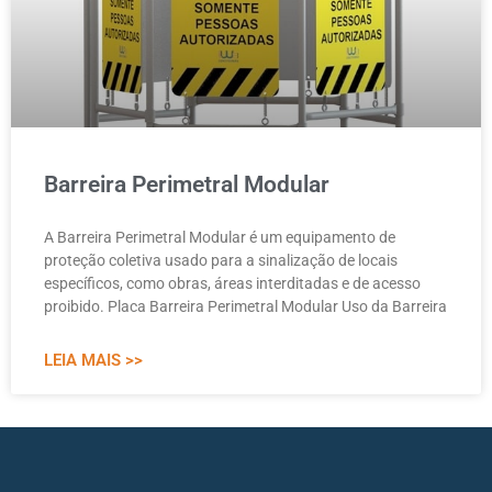
Barreira Perimetral Modular
A Barreira Perimetral Modular é um equipamento de
proteção coletiva usado para a sinalização de locais
específicos, como obras, áreas interditadas e de acesso
proibido. Placa Barreira Perimetral Modular Uso da Barreira
LEIA MAIS >>