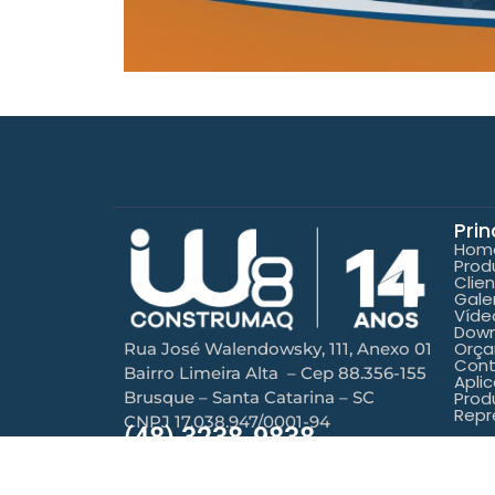
Prin
Hom
Prod
Clie
Gale
Víde
Down
Orç
Rua José Walendowsky, 111, Anexo 01
Con
Bairro Limeira Alta – Cep 88.356-155
Aplic
Brusque – Santa Catarina – SC
Prod
Repr
CNPJ 17.038.947/0001-94
(48) 3238-9838