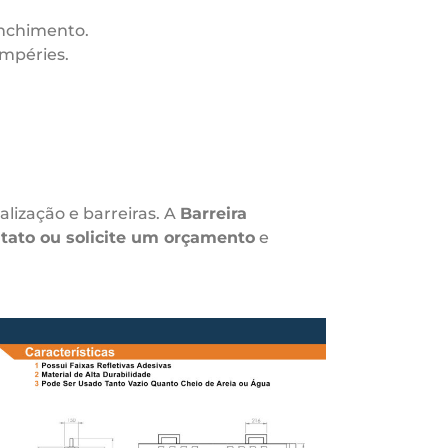
enchimento.
mpéries.
lização e barreiras. A
Barreira
tato ou solicite um orçamento
e