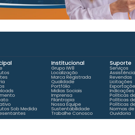
cipal
Institucional
Suporte
e
Grupo IW8
Serviços
utos
Localização
Assistênci
ntes
Marca Registrada
Revendas
ria
Qualidade
Licitações
os
Portfólio
Exportaçõ
loads
Midias Sociais
Indicações
amento
Imprensa
Políticas 
tato
Filantropia
Políticas d
ativo
Nossa Equipe
Políticas d
utos Sob Medida
Sustentabilidade
Normas de
esentantes
Trabalhe Conosco
Ouvidoria