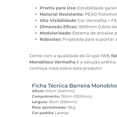
Pronta para Uso:
Estabilidade gara
Material Resistente:
PEAD Rotomolda
Alta Visibilidade:
Cor Vermelha + Fita
Dimensão Eficaz:
1600mm (1.6m) de
Modularidade:
Sistema de encaixe p
Robustez:
Projetada para suportar 
Conte com a qualidade do Grupo IW8,
fa
Monobloco Vermelha
é a solução prátic
conheça mais sobre este produto!
Ficha Técnica Barreira Monoblo
Altura:
64cm (640mm)
Comprimento:
150cm (1500mm)
Largura:
55cm (550mm)
Peso aproximado:
13kg
Cor padrão:
Laranja