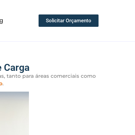
g
Solicitar Orçamento
e Carga
s, tanto para áreas comerciais como
o
.