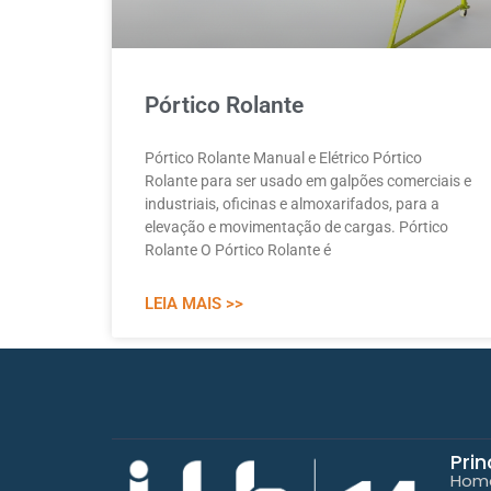
Pórtico Rolante
Pórtico Rolante Manual e Elétrico Pórtico
Rolante para ser usado em galpões comerciais e
industriais, oficinas e almoxarifados, para a
elevação e movimentação de cargas. Pórtico
Rolante O Pórtico Rolante é
LEIA MAIS >>
Prin
Hom