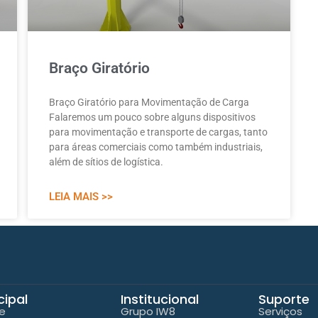
Braço Giratório
Braço Giratório para Movimentação de Carga
Falaremos um pouco sobre alguns dispositivos
para movimentação e transporte de cargas, tanto
para áreas comerciais como também industriais,
além de sítios de logística.
LEIA MAIS >>
cipal
Institucional
Suporte
e
Grupo IW8
Serviços