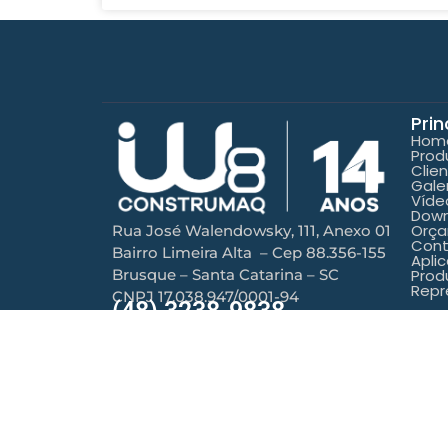
Prin
Hom
Prod
Clie
Gale
Víde
Down
Orç
Rua José Walendowsky, 111, Anexo 01
Con
Bairro Limeira Alta – Cep 88.356-155
Aplic
Brusque – Santa Catarina – SC
Prod
Repr
CNPJ 17.038.947/0001-94
(48) 3238-9838
©