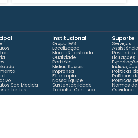
cipal
Institucional
Suporte
e
Grupo IW8
Serviços
utos
Localização
Assistênci
ntes
Marca Registrada
Revendas
ria
Qualidade
Licitações
os
Portfólio
Exportaçõ
loads
Midias Sociais
Indicações
amento
Imprensa
Políticas 
tato
Filantropia
Políticas d
ativo
Nossa Equipe
Políticas d
utos Sob Medida
Sustentabilidade
Normas de
esentantes
Trabalhe Conosco
Ouvidoria
 Todos os direitos reservados Grupo IW8 Construmaq – 20